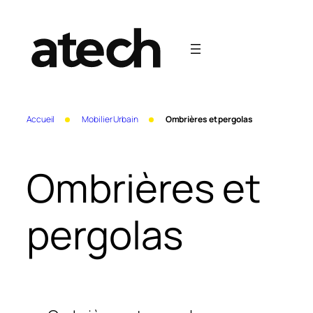
Aller
au
contenu
Accueil
Mobilier Urbain
Ombrières et pergolas
Ombrières et
pergolas