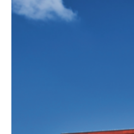
l’aluminium peint, l’acier corten ou le bois.
Elle fabrique entièrement son mobilier en
France, dans le Maine-et-Loire, et le
personnalise selon les besoins des
projets.