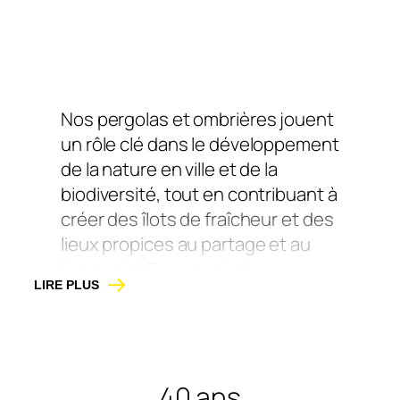
Nos pergolas et ombrières jouent
un rôle clé dans le développement
de la nature en ville et de la
biodiversité, tout en contribuant à
créer des îlots de fraîcheur et des
lieux propices au partage et au
lien social. En associant
LIRE PLUS
végétalisation, assises et
ombrage, nos pergolas et
ombrières transforment les zones
de passage en véritables espaces
40 ans
de pause. Leur design leur permet