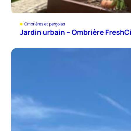
Ombrières et pergolas
Jardin urbain – Ombrière FreshC