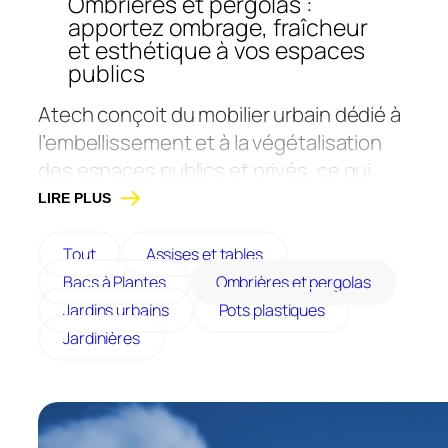
Ombrières et pergolas :
apportez ombrage, fraîcheur
et esthétique à vos espaces
publics
Atech
conçoit du mobilier urbain dédié à
l’embellissement et à la végétalisation
des espaces publics et privés, ce qui
contribue au retour de la nature en ville.
LIRE PLUS
Ses ombrières et pergolas renforcent
cette démarche en favorisant la création
Tout
Assises et tables
d’îlots de fraîcheur et en améliorant le
Bacs à Plantes
Ombrières et pergolas
confort des usagers.
Jardins urbains
Pots plastiques
Elle propose des solutions de jardins
Jardinières
urbains dans une combinaison de
matériaux durables et résistants, tels
que l’acier galvanisé, l’acier peint,