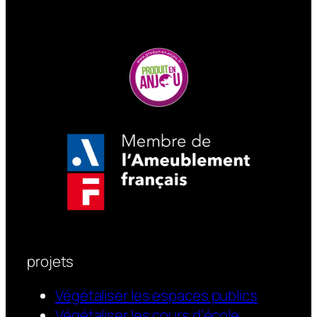
pérennes.
Atech vous accompagne dans le
choix de la solution d’ombrage la
plus adaptée à vos espaces
publics extérieurs. Notre bureau
d’études modélise votre projet,
propose des configurations sur
mesure et garantit une parfaite
intégration paysagère.
Nous proposons également
certains mobiliers urbains sans
ombrières, comme nos produits
projets
Prisme, Sustinéo et Contrario.
Végétaliser les espaces publics
Végétaliser les cours d’école