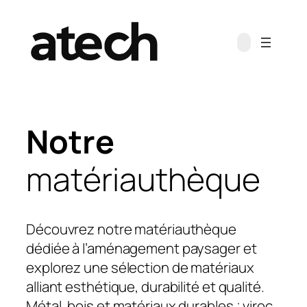
Aller
au
contenu
Notre
matériauthèque
Découvrez notre matériauthèque
dédiée à l’aménagement paysager et
explorez une sélection de matériaux
alliant esthétique, durabilité et qualité.
Métal, bois et matériaux durables ; viroc,