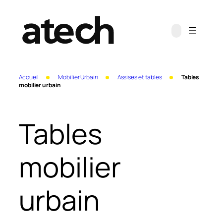
Aller
au
contenu
Accueil
Mobilier Urbain
Assises et tables
Tables
mobilier urbain
Tables
mobilier
urbain