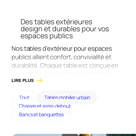
Des tables extérieures
design et durables pour vos
espaces publics
Nos tables d’extérieur pour espaces
publics allient confort, convivialité et
durabilité. Chaque table est conçue en
bois, métal, acier corten ou plastique
recyclé, elles s’adaptent aux parcs,
LIRE PLUS
écoles, campings et aires de repos.
Tout
Tables mobilier urbain
Disponibles avec ou sans bancs
Chaises et assis-debout
intégrés, nos tables urbaines sont
Bancs et banquettes
personnalisables en dimensions,
finitions et implantation.