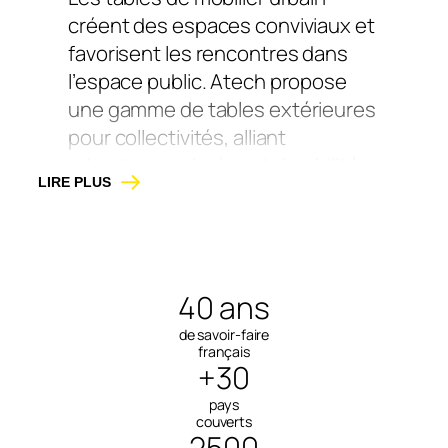
créent des espaces conviviaux et
favorisent les rencontres dans
l’espace public. Atech propose
une gamme de tables extérieures
pour collectivités, alliant
robustesse, design et durabilité.
LIRE PLUS
Les tables de pique-nique
urbaines sont idéales pour les
parcs, aires de jeux, écoles et
espaces de pause. Disponibles en
40 ans
version classique ou PMR, avec ou
de savoir-faire
sans banc intégré, elles résistent
français
+30
aux usages intensifs et aux
conditions extérieures.
pays
couverts
2500