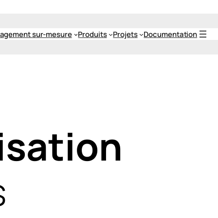
agement sur-mesure
Produits
Projets
Documentation
isation
s