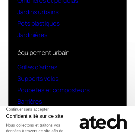
Ombrières et pergolas
Jardins urbains
Pots plastiques
Jardinières
équipement urbain
Grilles d’arbres
Supports vélos
Poubelles et composteurs
Barrières
contact
Une question ? contactez-nous