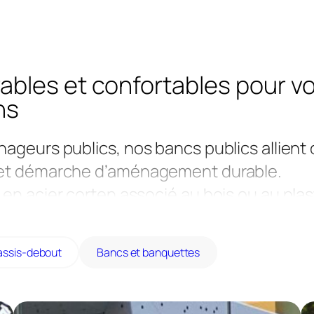
ables et confortables pour v
ns
nageurs publics, nos bancs publics allient 
é et démarche d’aménagement durable.
 en acier corten associé au bois ou au pla
sier, accoudoirs, fixation au sol), ils s’int
es extérieurs : places, parcs, établisse
assis-debout
Bancs et banquettes
ier en Maine-et-Loire, ils sont entièrement
spécificités de chaque projet.