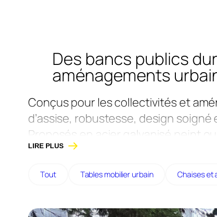
Des bancs publics dur
aménagements urbai
Conçus pour les collectivités et amé
d’assise, robustesse, design soign
Proposés en acier galvanisé peint ou
LIRE PLUS
recyclé, avec différentes options (dos
harmonieusement dans tous les espac
Tout
Tables mobilier urbain
Chaises et 
scolaires ou zones d’attente.
Fabriqués en France, dans notre atel
personnalisables pour répondre aux 