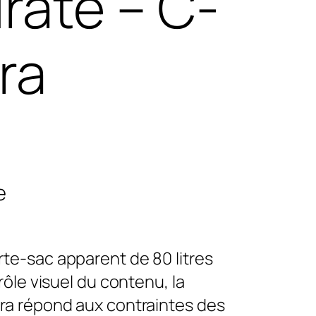
irate – C-
ra
e
te-sac apparent de 80 litres
trôle visuel du contenu, la
ura répond aux contraintes des