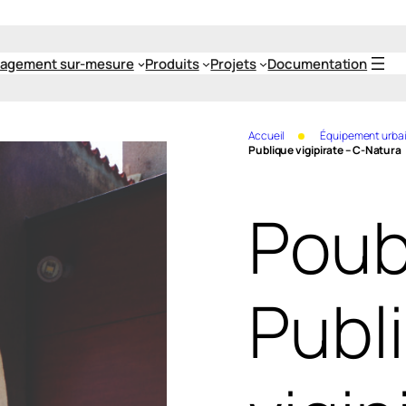
agement sur-mesure
Produits
Projets
Documentation
Accueil
Équipement urba
Publique vigipirate – C-Natura
Poub
Publ