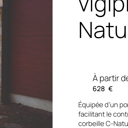
vigip
Natu
À partir d
628
€
Équipée d’un por
facilitant le con
corbeille C-Nat