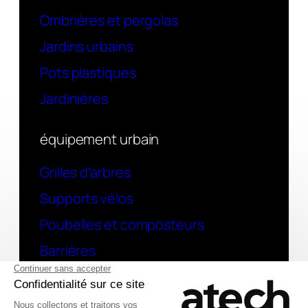
Ombrières et pergolas
Jardins urbains
Pots plastiques
Jardinières
équipement urbain
Grilles d’arbres
Supports vélos
Poubelles et composteurs
Barrières
contact