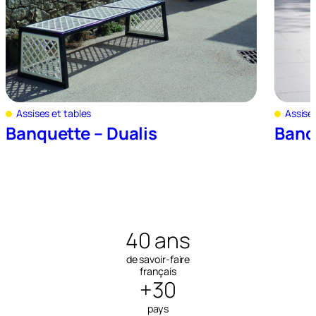
Assises et tables
Assises
Banquette – Dualis
Banq
40 ans
de savoir-faire
français
+30
pays