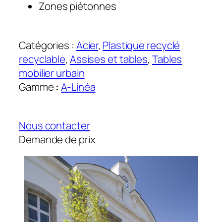
Zones piétonnes
Catégories :
Acier
, 
Plastique recyclé
recyclable
, 
Assises et tables
, 
Tables
mobilier urbain
Gamme
:
A-Linéa
Nous contacter
Demande de prix