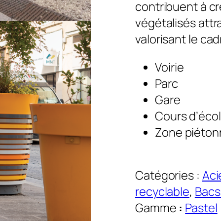
contribuent à 
végétalisés attra
valorisant le cad
Voirie
Parc
Gare
Cours d’éco
Zone piéton
Catégories :
Aci
recyclable
, 
Bacs
Gamme
:
Pastel