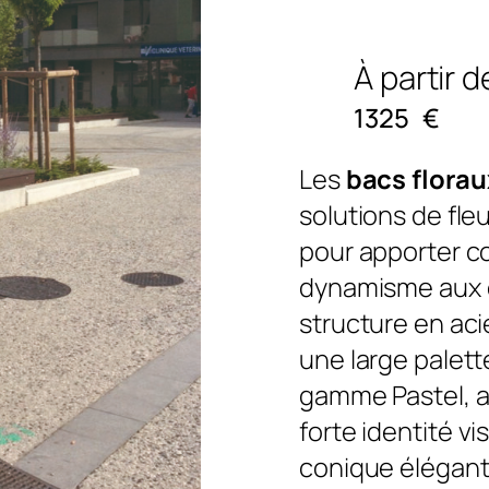
À partir d
1325
€
Les
bacs florau
solutions de fl
pour apporter co
dynamisme aux e
structure en ac
une large palette
gamme Pastel, al
forte identité vi
conique élégant