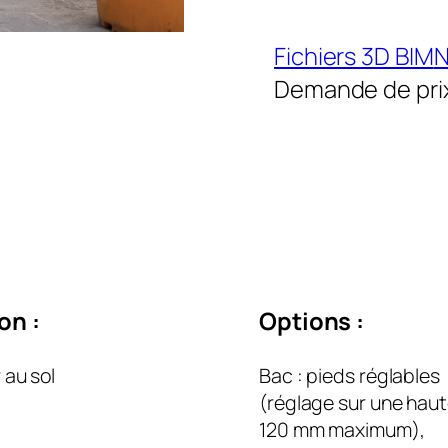
Fichiers 3D BIM
N
Demande de pri
on :
Options :
 au sol
Bac : pieds réglables
(réglage sur une hau
120 mm maximum),