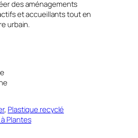
créer des aménagements
ctifs et accueillants tout en
re urbain.
le
ne
er
, 
Plastique recyclé
 à Plantes