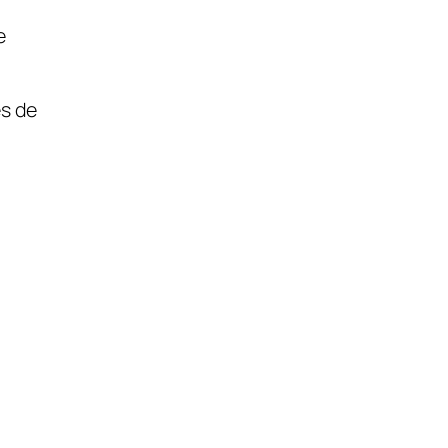
e
es de