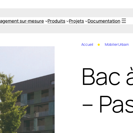
agement sur-mesure
Produits
Projets
Documentation
Accueil
Mobilier Urbain
Bac 
– Pas