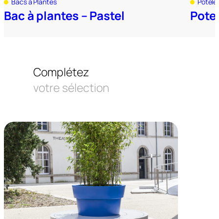
Bacs à Plantes
Potele
Bac à plantes – Pastel
Potel
Complétez
votre sélection