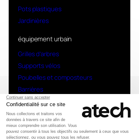
Pots plastiques
Jardinières
équipement urbain
Grilles d’arbres
Supports vélos
Poubelles et composteurs
Barrières
contact
Une question ? contactez-nous