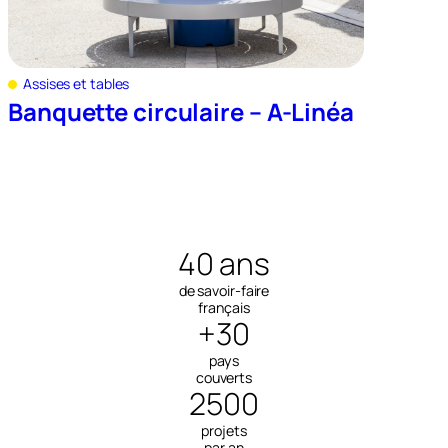
Assises et tables
Banquette circulaire – A-Linéa
40 ans
de savoir-faire
français
+30
pays
couverts
2500
projets
par an