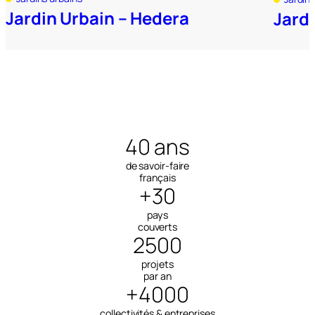
Jardin Urbain – Hedera
Jard
40 ans
de savoir-faire
français
+30
pays
couverts
2500
projets
par an
+4000
collectivités & entreprises