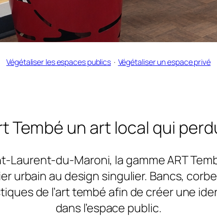
Végétaliser les espaces publics
  ·  
Végétaliser un espace privé
art Tembé un art local qui perd
int-Laurent-du-Maroni, la gamme ART Temb
lier urbain au design singulier. Bancs, corbe
iques de l’art tembé afin de créer une iden
dans l’espace public.