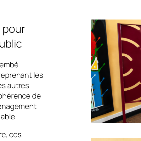
 pour
ublic
 Tembé
reprenant les
s autres
cohérence de
ménagement
able.
re, ces