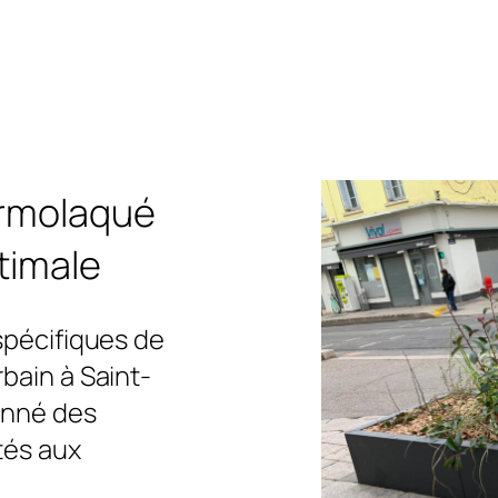
ermolaqué
timale
spécifiques de
bain à Saint-
onné des
tés aux