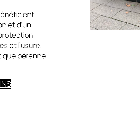
bénéficient
on et d’un
protection
s et l’usure.
étique pérenne
INS