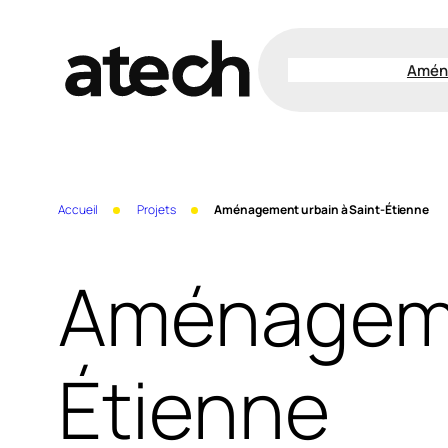
Aller
au
Amén
contenu
Accueil
Projets
Aménagement urbain à Saint-Étienne
Aménagemen
Étienne