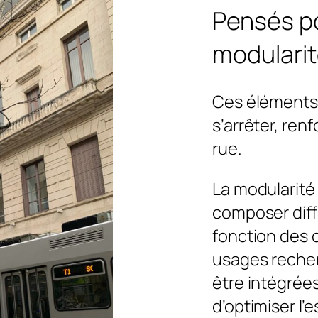
Pensés po
modulari
Ces éléments 
s’arrêter, renf
rue.
La modularit
composer dif
fonction des c
usages recher
être intégrée
d’optimiser l’