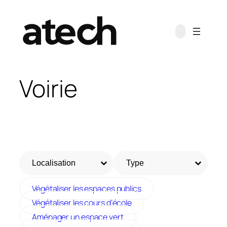
Voirie
Filtre des projets - Lieu
Filtre des projets - Type
Sélectionnez le contenu
Sélectionnez le contenu
Sélectionnez le contenu
Sélectionnez le contenu
Végétaliser les espaces publics
Végétaliser les cours d’école
Aménager un espace vert