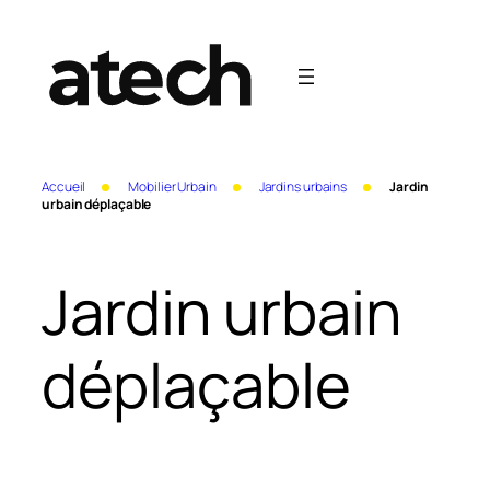
Aller
au
contenu
Accueil
Mobilier Urbain
Jardins urbains
Jardin
urbain déplaçable
Jardin urbain
déplaçable