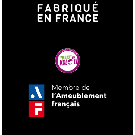
micro-forêts urbaines. Ils
répondent aux attentes des villes
engagées dans une transition
écologique forte.
Nous vous accompagnons à
chaque étape, car chaque projet
est unique. Dimensions,
implantation, choix des matériaux,
ancrage au sol… notre équipe
conçoit et réalise votre projet sur
mesure, à vos côtés.