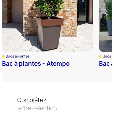
Bacs à Plantes
Bacs à
Bac à plantes – Atempo
Bac 
Complétez
votre sélection