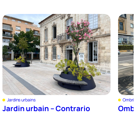
Jardins urbains
Ombriè
Jardin urbain – Contrario
Ombr