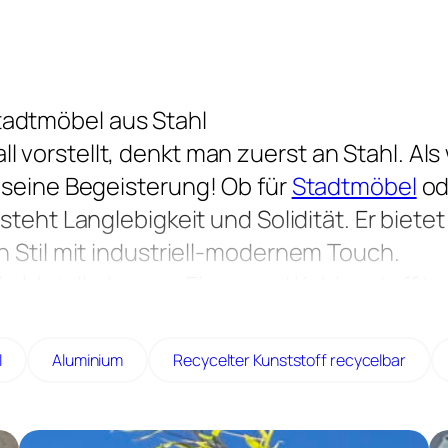
adtmöbel aus Stahl
vorstellt, denkt man zuerst an Stahl. Als
 seine Begeisterung! Ob für
Stadtmöbel
od
l steht Langlebigkeit und Solidität. Er biete
n Stil mit industriell-modernem Touch.
ein Metall, das aus Eisen und Kohlenstoff b
om Kohlenstoffgehalt ab. Denn das ist es,
sweise Gusseisen unterscheidet. Davon ab
l
Aluminium
Recycelter Kunststoff recycelbar
ss Stahl in diesem Zustand nicht
 er einfach vor der Oberflächenbehandlun