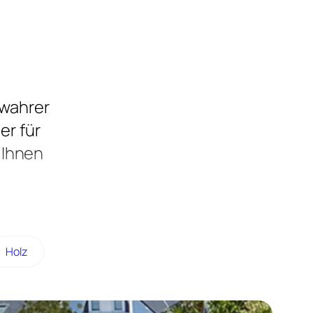
 wahrer
er für
t Ihnen
esteht.
 was ihn
gesehen
Holz
g