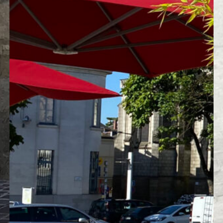
e Entscheidung.
brennbar ist. Daher wird die Verwendung v
empfohlen.
glicht auch seinen Einsatz in stark
lichen Elementen ausgesetzt sind. Darübe
it in beide Richtungen gegeben, da Stöße 
nfalls ein Argument für ihn. Da ihre Nutz
ansprucht werden, ist die Wartung ein
s unendlich wiederverwertet werden kann, 
aften verändert werden.
l
s er vor Korrosion geschützt werden muss.