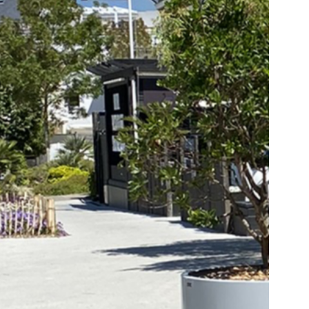
Produkt
nd,
he Wahl
 Version
um
, die
 ist.
seiner
ungen
hl von
it und