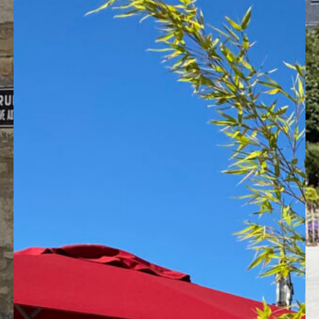
strahlen und Metallisieren an, wenn das 
en 3 verschiedene Oberflächen an: glänze
finieren den gewählten Stil, die ästhetisc
l aus Stahl entsprechen der traditionellen
tahl
repräsentiert das Design,
das Alumini
inalität, während Stahl die klassische Version
ch unter Berücksichtigung der Möbel und 
Dazu muss man jedoch die verschiedenen
rials im Auge behalten.
ahl
 große Festigkeit. Bei städtischen Ausstatt
se Gewicht tragen müssen. Daher ist die Wa
egenheiten oder andere Möbel, die Steifigke