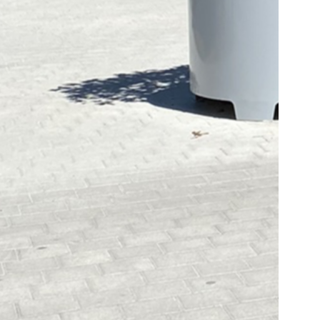
on Stahl
r
keine
ung
ohne
 Dies