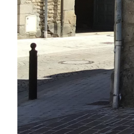
Festigkeit erfordern, eine kohärent
Es ist auch zu beachten, dass es un
in öffentlichen Bereichen dringend 
Der Widerstand dieses Materials ermö
beanspruchten Bereichen, die natür
hinaus ist seine Widerstandsfähigke
Auswirkungen haben.
Der geringe Wartungsaufwand ist ebe
erheblich sein kann und sie stark be
Auswahlkriterium.
Schließlich ist zu beachten, dass e
dass seine physikalischen Eigensch
Nachteile von Stadtmöbeln aus Stah
Der Hauptnachteil von Stahl ist, das