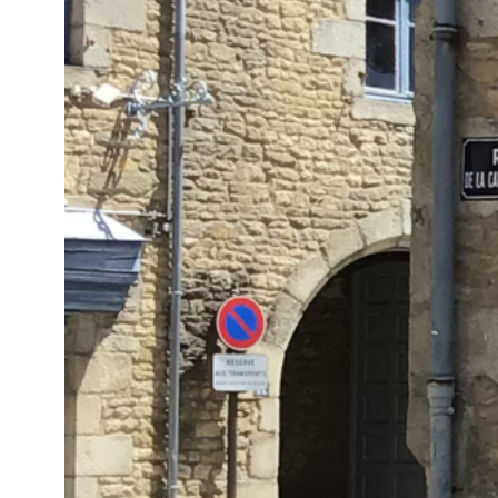
behandelt werden. Wir wenden Kugel
geschweißt ist.
Nach der Behandlung bieten wir Ihn
sandgestrahlt oder matt. Letztere de
und die visuelle Identität. Stadtmöbe
des Metalls. Tatsächlich, wenn
Edels
Flexibilität und
Cortenstahl
, die Orig
Das Material der Ausrüstung
wird au
eigentlichen Funktion ausgewählt. 
technischen Eigenschaften des Mate
Die Vorteile von Stadtmöbeln aus St
Der erste Vorteil von Stahl ist seine
aus Stahl ist dies optimal, wenn die
Stahl für öffentliche Bänke, Sitzgel