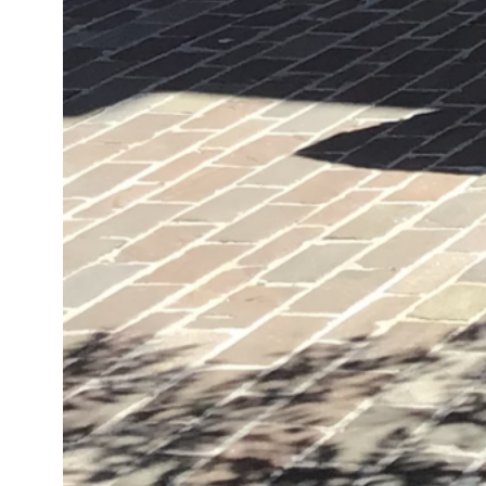
erfordert daher eine Vorbehandlung
Edelstahl eine praktikable Alternative
Dann muss man sein Gewicht berücks
schwer zu handhaben. Außerdem ist 
Wer bei hoher Temperatur, kann sein
Durch unsere verschiedenen Prozes
wir Ihnen diese Stahlgeräte anbieten.
und Fahrradständer. Mit anderen Wort
Robustheit erfordern. Urbarmöbel au
es zu anderen Materialien wie
Jung
Materialkombinationen.