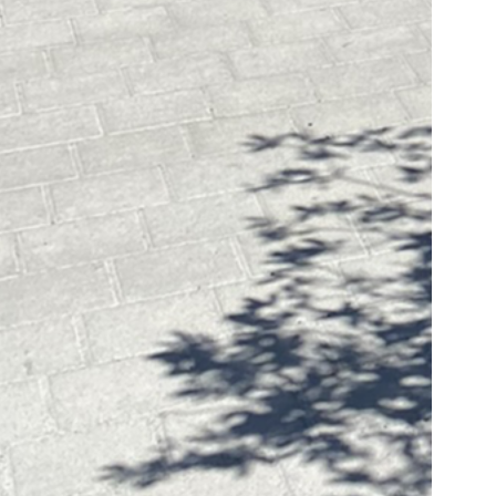
kann
 daher
zu
Zink
önnen
ische
imative
us passt