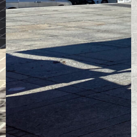
 des Materials. In diesem Zusammenhang 
 sein.
ichtigen. Es ist nämlich sehr schwer und
es absolut nicht formbar, im Gegensatz 
 oder Aluminium.
se wie Biegen, Walzen oder Schweißen k
 Stahl eignet sich daher ideal für Bänke, T
en, es eignet sich für Möbel, die eine ult
s Stahl sind die beste Wahl! Darüber hina
en
oder
Plastik
, für originelle