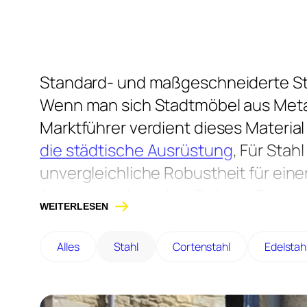
Standard- und maßgeschneiderte St
Wenn man sich Stadtmöbel aus Metall 
Marktführer verdient dieses Material
die städtische Ausrüstung
, Für Stah
unvergleichliche Robustheit für eine
Aus rein technischer Sicht ist Stahl 
WEITERLESEN
Seine Eigenschaften hängen direkt v
von anderen Metallen wie beispiel
Alles
Stahl
Cortenstahl
Edelstah
muss darauf hingewiesen werden, da
korrosionsbeständig ist. Daher muss