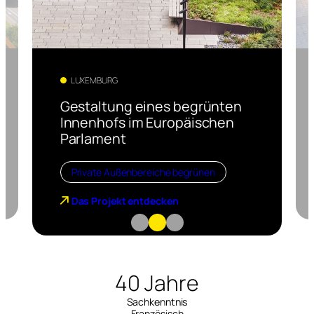
LUXEMBURG
Gestaltung eines begrünten
Innenhofs im Europäischen
Parlament
Private Außenbereiche begrünen
Das Projekt entdecken
40 Jahre
Sachkenntnis
Französisch