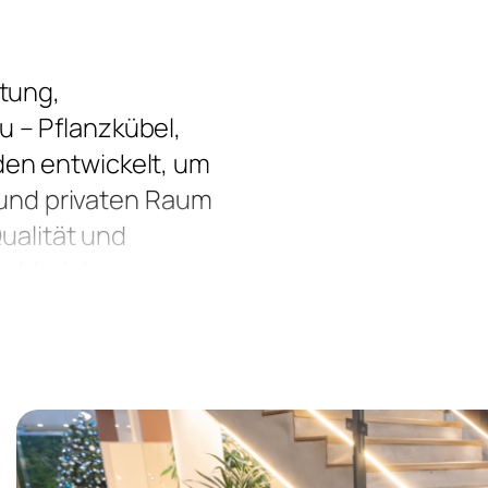
tung,
 – Pflanzkübel,
en entwickelt, um
n und privaten Raum
Qualität und
zahlreicher
fekt an jede