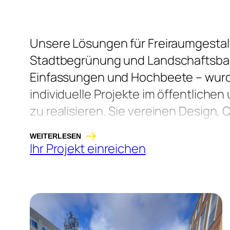
Unsere Lösungen für Freiraumgestal
Stadtbegrünung und Landschaftsbau
Einfassungen und Hochbeete – wurd
individuelle Projekte im öffentliche
zu realisieren. Sie vereinen Design, 
Langlebigkeit und passen sich dank 
WEITERLESEN
Individualisierungsmöglichkeiten per
Ihr Projekt einreichen
Außenanlage an.