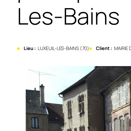
Les-Bains
Lieu :
LUXEUIL-LES-BAINS (70)
Client :
MAIRIE 