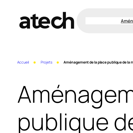
Aller
au
Amén
contenu
Accueil
Projets
Aménagement de la place publique de la m
Aménageme
publique de