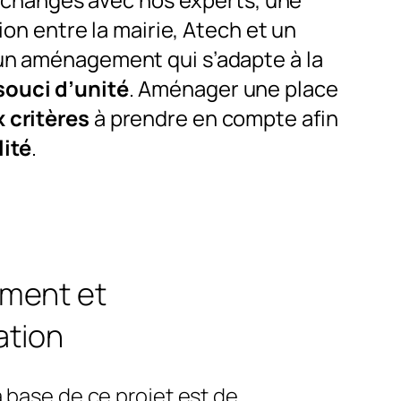
ion entre la mairie, Atech et un
r un aménagement qui s’adapte à la
souci d’unité
. Aménager une place
 critères
à prendre en compte afin
lité
.
ment et
ation
a base de ce projet est de