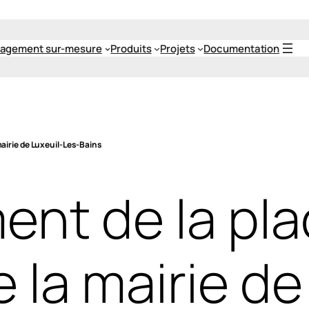
agement sur-mesure
Produits
Projets
Documentation
airie de Luxeuil-Les-Bains
nt de la pla
 la mairie de