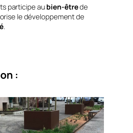
 participe au
bien-être
de
avorise le développement de
té
.
on :