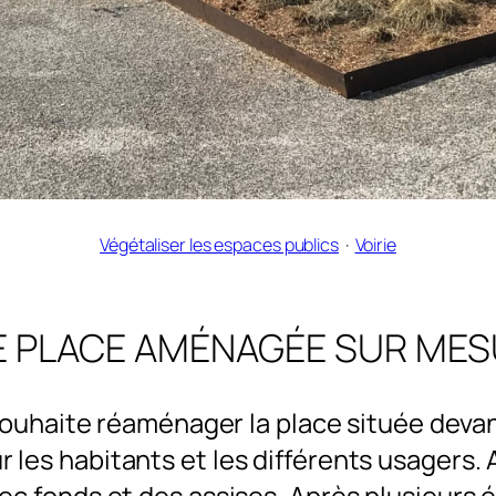
Végétaliser les espaces publics
  ·  
Voirie
 PLACE AMÉNAGÉE SUR ME
ouhaite réaménager la place située devant 
r les habitants et les différents usagers. 
avec fonds et des assises. Après plusieurs