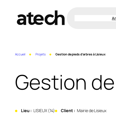
Aller
au
A
contenu
Accueil
Projets
Gestion de pieds d’arbres à Lisieux
Gestion de 
Lieu :
LISIEUX (14)
Client :
Mairie de Lisieux