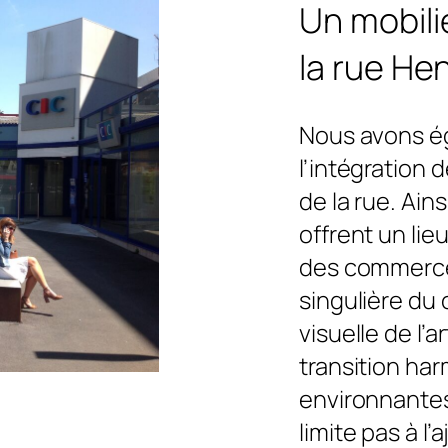
Un mobili
la rue He
Nous avons ég
l’intégration
de la rue. Ains
offrent un li
des commerces
singulière du 
visuelle de l’
transition ha
environnantes
limite pas à l’a