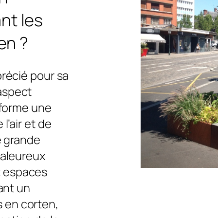
nt les
en ?
récié pour sa
aspect
e forme une
l’air et de
ne grande
haleureux
x espaces
sant un
 en corten,