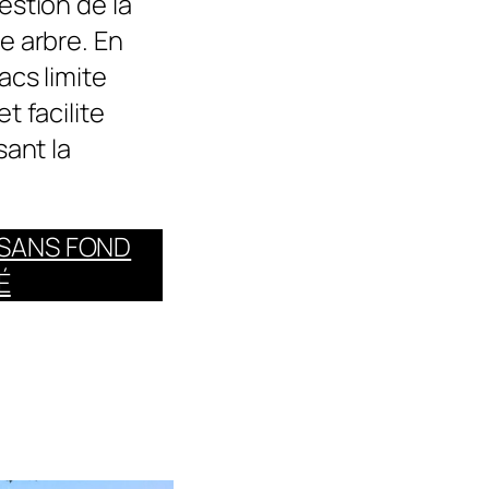
estion de la
e arbre. En
acs limite
t facilite
sant la
 SANS FOND
É