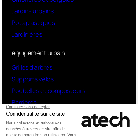
Jardins urbains
Pots plastiques
Jardinières
équipement urbain
Grilles d’arbres
Supports vélos
Poubelles et composteurs
Barrières
contact
Une question ? contactez-nous