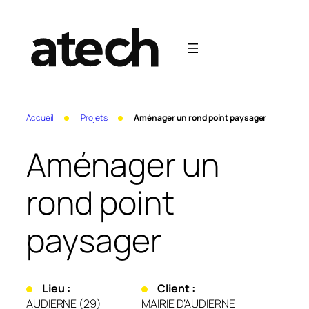
Aller
au
contenu
Accueil
Projets
Aménager un rond point paysager
Aménager un
rond point
paysager
Lieu :
Client :
AUDIERNE (29)
MAIRIE D’AUDIERNE