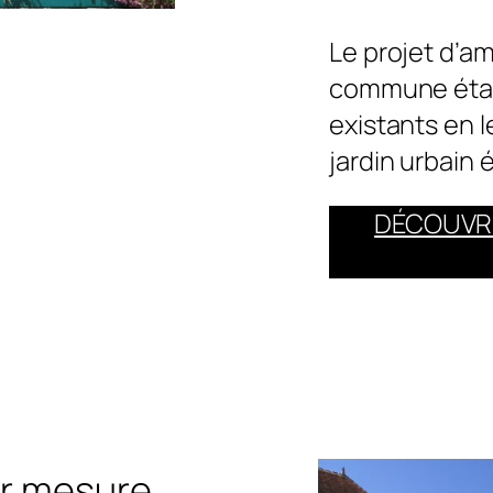
Le projet d’
commune était
existants en l
jardin urbain é
DÉCOUVRI
ur mesure