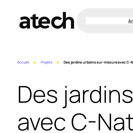
Aller
au
A
contenu
Accueil
Projets
Des jardins urbains sur-mesure avec C-
Des jardin
avec C-Na