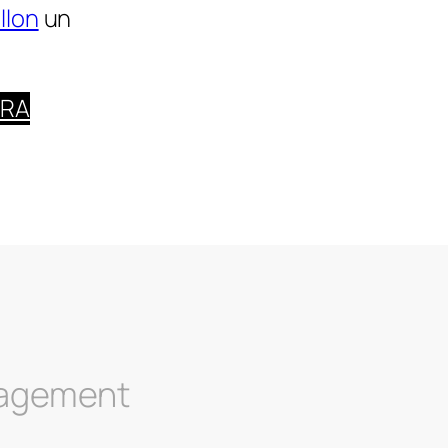
llon
un
URA
nagement