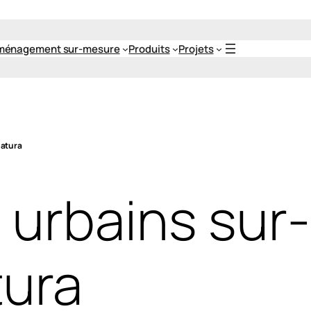
ménagement sur-mesure
Produits
Projets
Natura
s urbains su
tura