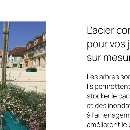
L’acier co
pour vos 
sur mesu
Les arbres son
Ils permetten
stocker le ca
et des inonda
à l’aménageme
améliorent le 