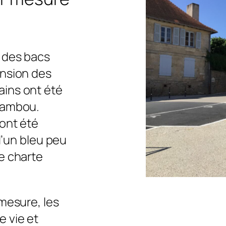
é des bacs
ension des
ins ont été
bambou.
ont été
 d’un bleu peu
e charte
mesure, les
 vie et