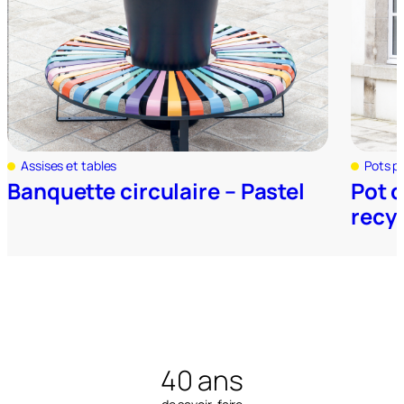
Assises et tables
Pots p
Banquette circulaire – Pastel
Pot d
recy
40 ans