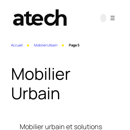
Aller
au
contenu
Accueil
Mobilier Urbain
Page 5
Mobilier
Urbain
Mobilier urbain et solutions