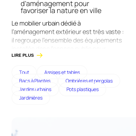
d’aménagement pour
favoriser la nature en ville
Le mobilier urbain dédié à
l’aménagement extérieur est très vaste :
il regroupe l’ensemble des équipements
installés dans l’espace public pour
répondre aux besoins des usagers et
LIRE PLUS
améliorer leur quotidien.
Tout
Assises et tables
Chez Atech, nous sommes fabricant
Bacs à Plantes
Ombrières et pergolas
français de mobilier urbain et de
Jardins urbains
Pots plastiques
solutions de végétalisation, depuis 1986.
Jardinières
Nous nous engageons à vous
accompagner dans la création
d’espaces verts et de villes plus
résilientes et durables. Nous avons fait
le choix de la qualité avec des produits