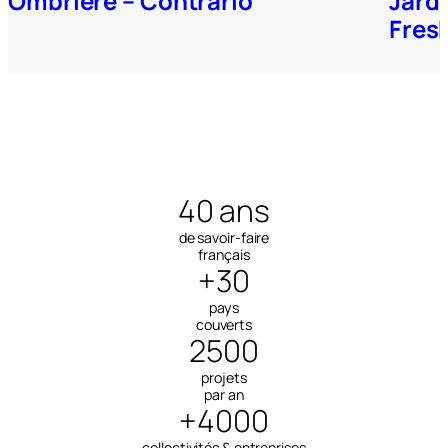
Ombrière – Contrario
Jard
Fres
40 ans
de savoir-faire
français
+30
pays
couverts
2500
projets
par an
+4000
collectivités & entreprises