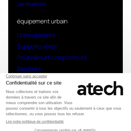
Jardinières
équipement urbain
Grilles d’arbres
Supports vélos
Poubelles et composteurs
Barrières
contact
Une question ? contactez-nous
Deutsch
© 2026 Atech SAS
English (UK)