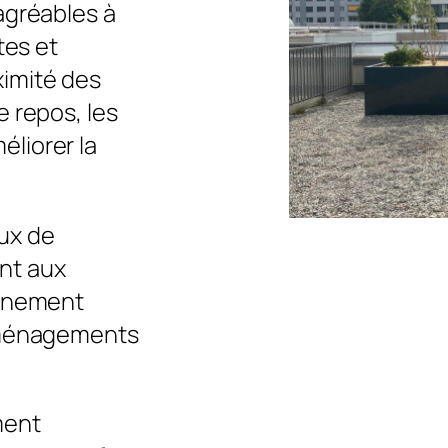
agréables à
tes et
imité des
e repos, les
liorer la
ux de
nt aux
onnement
’aménagements
ment