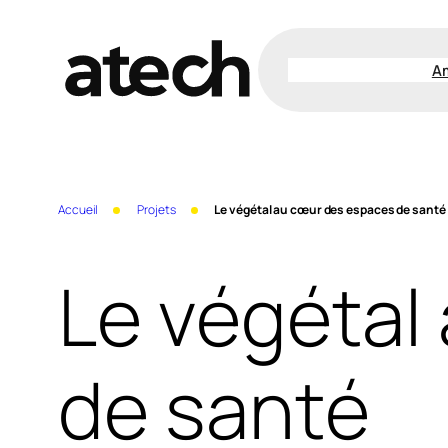
Aller
au
A
contenu
Accueil
Projets
Le végétal au cœur des espaces de santé
Le végétal
de santé