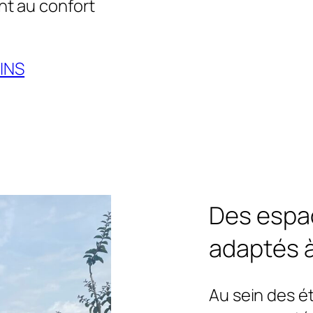
nt au confort
INS
Des espa
adaptés 
Au sein des é