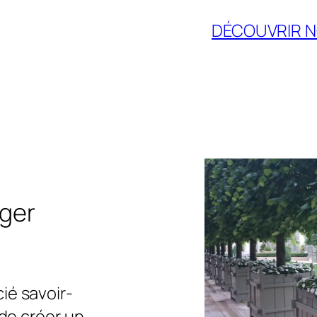
DÉCOUVRIR N
ger
ié savoir-
 de créer un