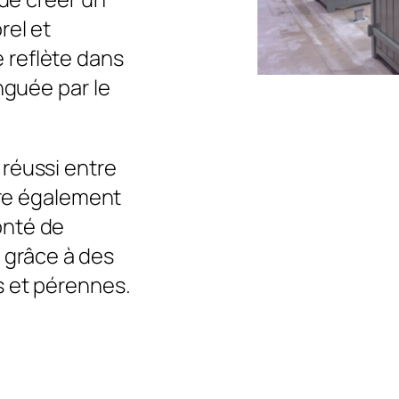
rel et
 reflète dans
nguée par le
réussi entre
stre également
onté de
grâce à des
s et pérennes.