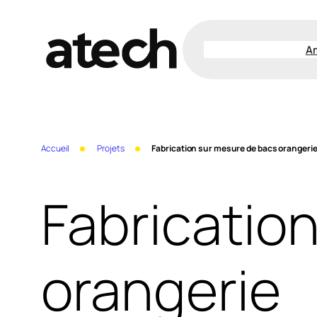
Aller
au
A
contenu
Accueil
Projets
Fabrication sur mesure de bacs orangeri
Fabricatio
orangerie