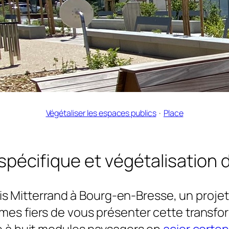
Végétaliser les espaces publics
  ·  
Place
écifique et végétalisation 
 Mitterrand à Bourg-en-Bresse, un projet 
es fiers de vous présenter cette transforma
e à huit modules paysagers en
acier corten