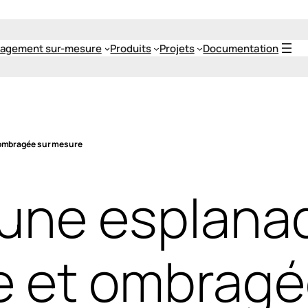
agement sur-mesure
Produits
Projets
Documentation
 ombragée sur mesure
une esplana
e et ombragé