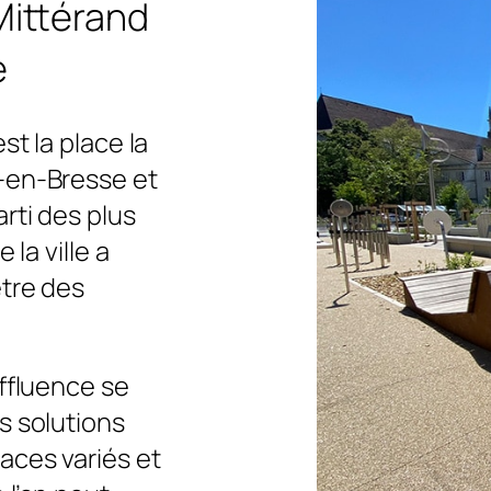
Mittérand
e
st la place la
-en-Bresse et
rti des plus
 la ville a
être des
affluence se
s solutions
aces variés et