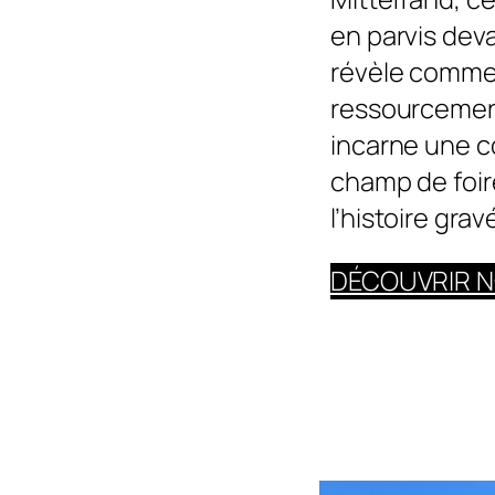
en parvis dev
révèle comme 
ressourcement
incarne une co
champ de foir
l’histoire gra
DÉCOUVRIR N