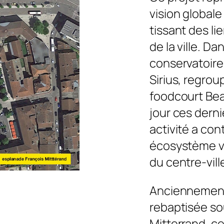
vision global
tissant des l
de la ville. D
conservatoire 
Sirius, regrou
foodcourt Bea
jour ces dern
activité a con
écosystème vi
du centre-vill
Anciennement
rebaptisée so
Mitterrand, c