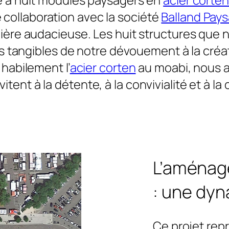
e collaboration avec la société
Balland Pay
ière audacieuse. Les huit structures que 
angibles de notre dévouement à la créati
 habilement l’
acier corten
au moabi, nous a
itent à la détente, à la convivialité et à l
L’aménag
: une dyn
Ce projet rep