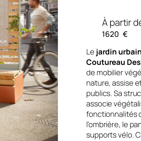
À partir d
1620
€
Le
jardin urbai
Coutureau Des
de mobilier végé
nature, assise e
publics. Sa stru
associe végétali
fonctionnalité
l’ombrière, le p
supports vélo. 