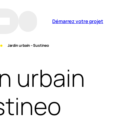
Démarrez votre projet
Jardin urbain – Sustineo
in urbain
stineo