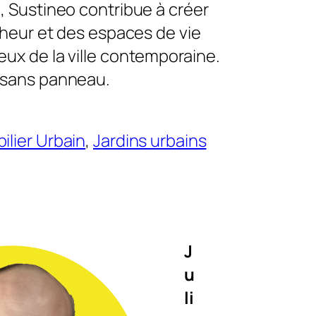
, Sustineo contribue à créer
îcheur et des espaces de vie
ux de la ville contemporaine.
 sans panneau.
ilier Urbain
, 
Jardins urbains
J
u
li