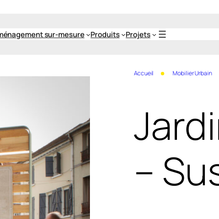
ménagement sur-mesure
Produits
Projets
Accueil
Mobilier Urbain
Jard
– Su