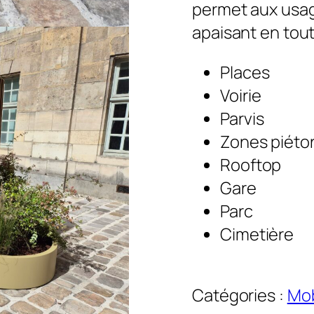
permet aux usag
apaisant en tout
Places
Voirie
Parvis
Zones piéto
Rooftop
Gare
Parc
Cimetière
Catégories :
Mob