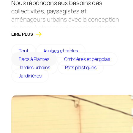
Nous répondons aux besoins des
collectivités, paysagistes et
aménageurs urbains avec la conception
de bacs à plantes qui associent design,
solidité et durabilité.
LIRE PLUS
Ils sont conçus avec des matériaux
Tout
Assises et tables
durables et résistants. Nous proposons
Bacs à Plantes
Ombrières et pergolas
des modèles en acier peint, acier corten
Jardins urbains
Pots plastiques
ou bois. Notre mobilier est entièrement
Jardinières
personnalisable selon vos besoins. Tous
nos bacs sont fabriqués en France, dans
le Maine-et-Loire.