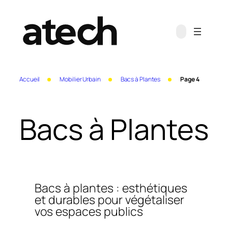
Aller
au
contenu
Accueil
Mobilier Urbain
Bacs à Plantes
Page 4
Bacs à Plantes
Bacs à plantes : esthétiques
et durables pour végétaliser
vos espaces publics