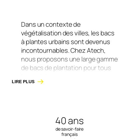
Dans un contexte de
végétalisation des villes, les bacs
à plantes urbains sont devenus
incontournables. Chez Atech,
nous proposons une large gamme
de bacs de plantation pour tous
les projets.
LIRE PLUS
Nos bacs conviennent aux places
publiques, zones piétonnes,
terrasses, écoles et jardins
collectifs. Chaque bac se
40 ans
personnalise selon vos besoins
de savoir-faire
en dimensions, finitions et coloris.
français