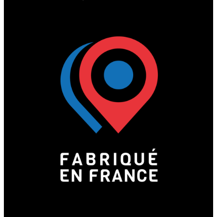
tous types d’environnements
urbains ou intérieurs. Ils
s’intègrent aux voiries, patios,
centres-villes et espaces publics.
Nous proposons plusieurs
options pour répondre à chaque
besoin d’aménagement.
Des bacs sans fond permettent
une plantation directe en pleine
terre.
Une réserve d’eau intégrée peut
faciliter l’entretien des
plantations.
Une isolation renforcée améliore
la protection des végétaux selon