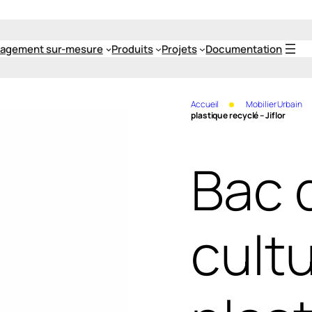
agement sur-mesure
Produits
Projets
Documentation
Accueil
Mobilier Urbain
plastique recyclé – Jiflor
Bac 
cult