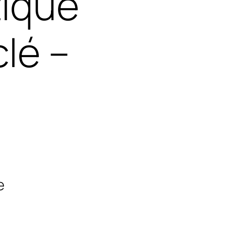
tique
lé –
e