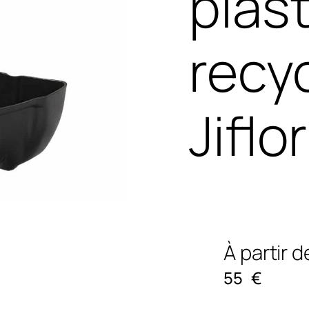
plas
recyc
Jiflor
À partir d
55
€