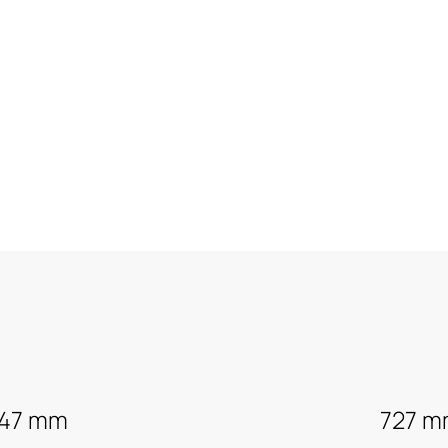
147 mm
727 m