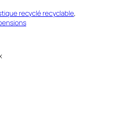
stique recyclé recyclable
, 
pensions
x