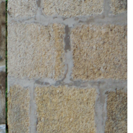
 avec des options de tri sélectif.
ntation (rues, écoles, gares, parcs), elle
des déchets tout en s’intégrant harmonieu
isée et personnalisation font partie intégr