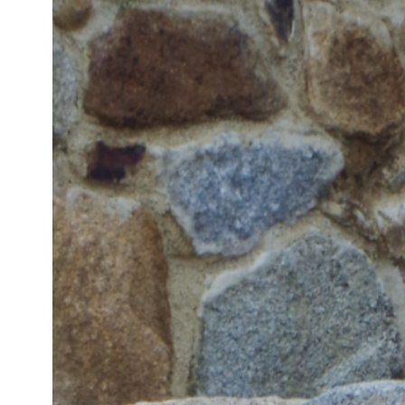
robustesse, design et fonctionnalité,
Pensées pour les zones à forte fréque
garantissent une gestion efficace 
dans l’environnement. Fixation sécur
nos standards