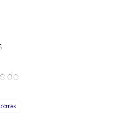
s
s de
t bornes
lient