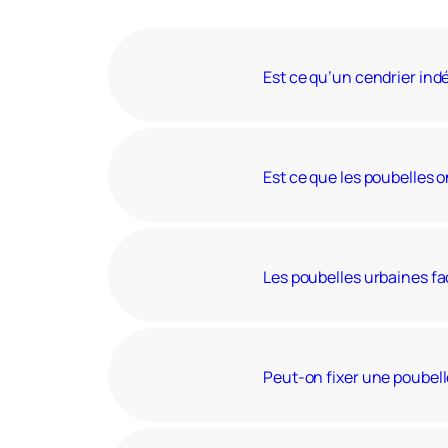
Notre mobilier est fabriqué en F
Est ce qu’un cendrier ind
Est ce que les poubelles 
Les poubelles urbaines faci
Peut-on fixer une poubell