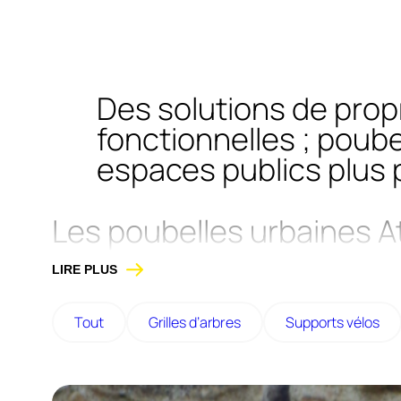
Des solutions de prop
fonctionnelles ; poub
espaces publics plus 
Les poubelles urbaines 
propreté des collectivité
LIRE PLUS
extérieurs.
Tout
Grilles d’arbres
Supports vélos
Conçues en structure acier galvanisé