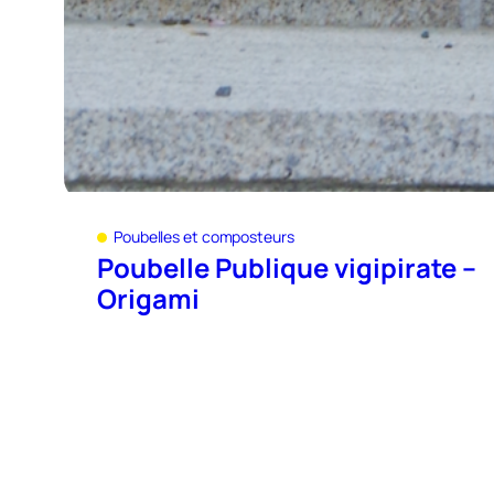
Poubelles et composteurs
Poubelle Publique vigipirate –
Origami