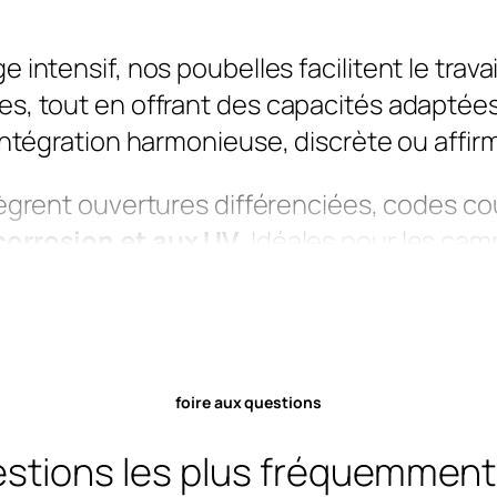
 intensif, nos poubelles facilitent le trava
es, tout en offrant des capacités adaptée
 intégration harmonieuse, discrète ou affi
ègrent ouvertures différenciées, codes coul
corrosion et aux UV
. Idéales pour les cam
 des pratiques plus responsables au quotid
peint, acier corten ou acier inox
(idéal 
ont conçues pour durer. Entièrement
perso
foire aux questions
L, avec ou sans couvercle, intégration de 
avec un système de verrouillage antivol.
stions les plus fréquemmen