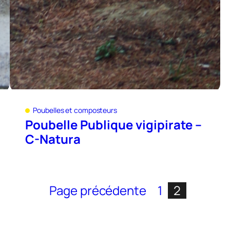
Poubelles et composteurs
Poubelle Publique vigipirate –
C-Natura
Page précédente
1
2