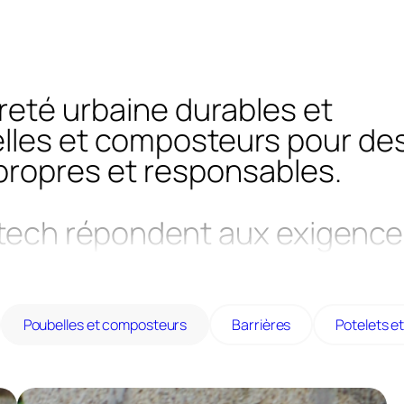
reté urbaine durables et
elles et composteurs pour de
propres et responsables.
Atech répondent aux exigence
s dans les espaces publics
Poubelles et composteurs
Barrières
Potelets e
, thermolaqué ou corten, nos corbeilles al