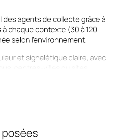
il des agents de collecte grâce à
s à chaque contexte (30 à 120
rmée selon l’environnement.
eur et signalétique claire, avec
pus, centres-villes ou sites
ien.
pour les environnements marins
nnalisables
, elles offrent de
cendrier, intégration de lame en
t posées