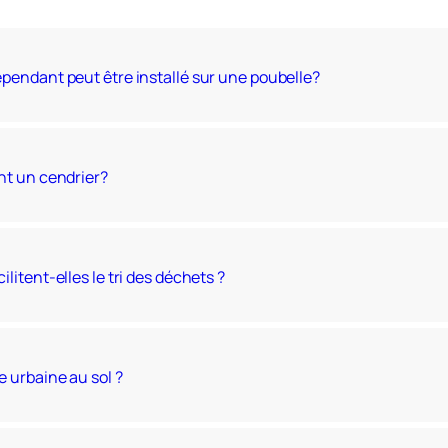
rance, dans le Maine-et-Loire.
épendant peut être installé sur une poubelle?
ont un cendrier?
litent-elles le tri des déchets ?
e urbaine au sol ?