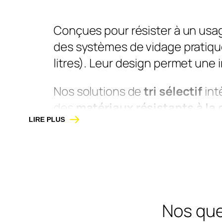
Conçues pour résister à un usage
des systèmes de vidage pratiqu
litres). Leur design permet une
Nos solutions de
tri sélectif
int
des
matériaux résistants à la 
LIRE PLUS
touristiques, elles encouragent
Disponibles en
acier galvanisé 
ou sensibles), nos corbeilles s
nombreuses options : teintes RA
bois ou en plastique recyclé et 
Nos que