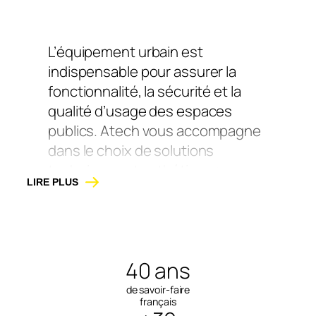
L’équipement urbain est
indispensable pour assurer la
fonctionnalité, la sécurité et la
qualité d’usage des espaces
publics. Atech vous accompagne
dans le choix de solutions
techniques et esthétiques,
LIRE PLUS
adaptées à tous types
d’aménagements : centres-villes,
voiries, écoles, parcs ou zones
piétonnes.
40 ans
Sécuriser et structurer
de savoir-faire
français
l’espace public :