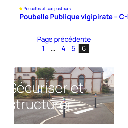
Poubelles et composteurs
Poubelle Publique vigipirate – C
Page précédente
1
…
4
5
6
Sécuriser et
structurer