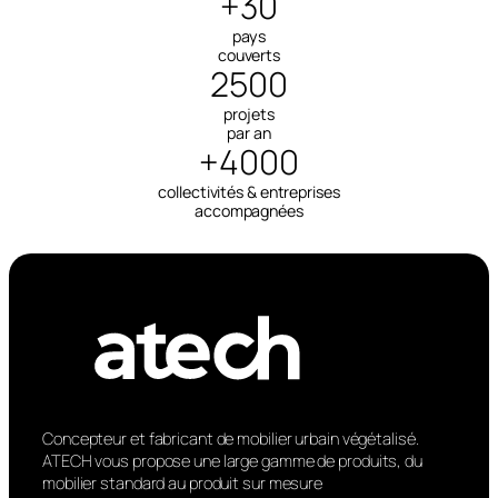
+30
pays
Atech propose des équipements
couverts
sur mesure pour délimiter les flux
2500
piétons (potelets, barrières,
projets
bornes), aménager les abords
par an
+4000
d’écoles ou organiser les
collectivités & entreprises
stationnements vélos et zones
accompagnées
fumeurs. Conçus pour des
environnements exigeants, ils
résistent aux chocs, aux
intempéries et à un usage
intensif.
Mobilier de propreté et
Concepteur et fabricant de mobilier urbain végétalisé.
d’usage quotidien :
ATECH vous propose une large gamme de produits, du
mobilier standard au produit sur mesure