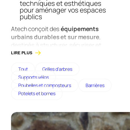
techniques et esthétiques
pour aménager vos espaces
publics
Atech conçoit des
équipements
urbains durables et sur mesure
,
destinés à structurer, sécuriser et
valoriser les espaces publics extérieurs.
LIRE PLUS
Notre gamme comprend potelets,
bornes, cendriers, corbeilles, barrières
Tout
Grilles d’arbres
et appuis-vélos, fabriqués en acier
Supports vélos
galvanisé, corten ou inox pour garantir
Poubelles et composteurs
Barrières
une excellente résistance aux usages
Potelets et bornes
intensifs.
Pensés pour les collectivités, écoles,
villes ou parcs, ces équipements allient
fonctionnalité, robustesse et design.