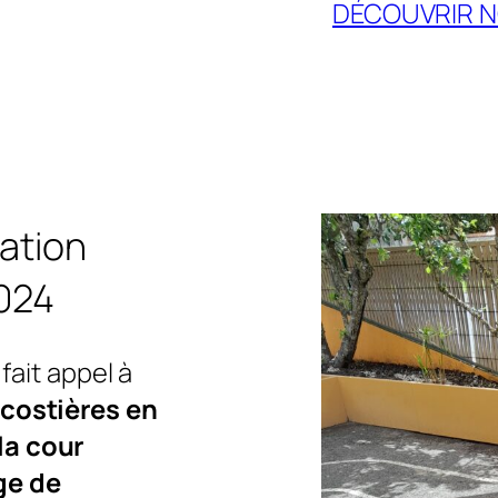
DÉCOUVRIR 
sation
2024
 fait appel à
costières en
la cour
ge de