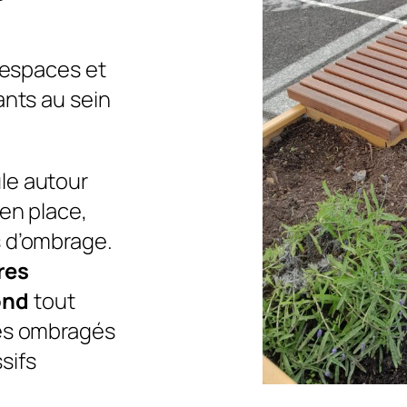
s espaces et
ants au sein
le autour
 en place,
s d’ombrage.
res
ond
tout
ces ombragés
sifs