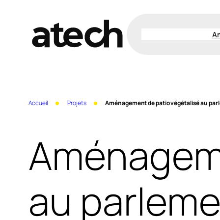
Aller
au
A
contenu
Accueil
Projets
Aménagement de patio végétalisé au pa
Aménagemen
au parlem