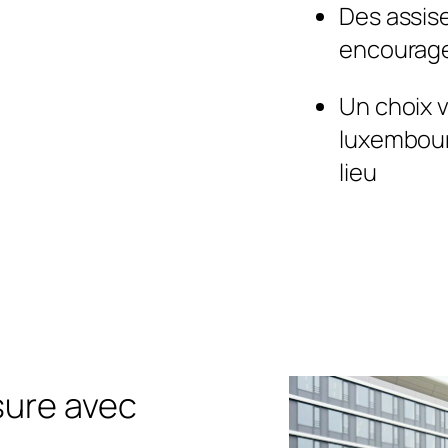
Des assis
encourager
Un choix 
luxembourg
lieu
sure avec