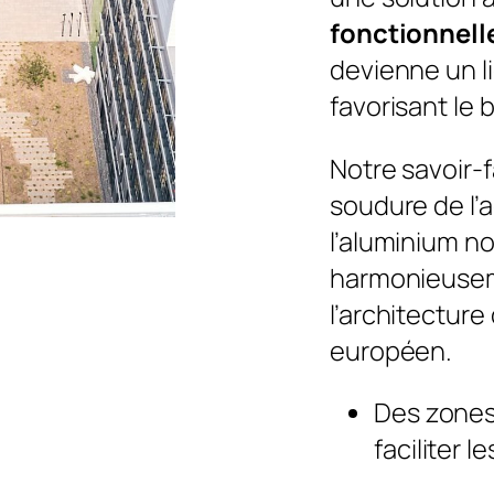
fonctionnell
devienne un l
favorisant le 
Notre savoir-f
soudure de l’ac
l’aluminium n
harmonieusem
l’architectur
européen.
Des zones
faciliter 