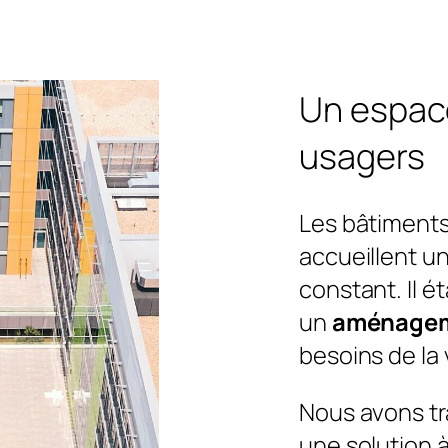
Un espac
usagers
Les bâtiment
accueillent u
constant. Il é
un
aménagem
besoins de la 
Nous avons tra
une solution à