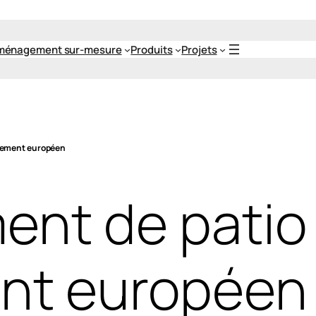
ménagement sur-mesure
Produits
Projets
rlement européen
t de patio 
ent européen