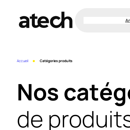
Aller
au
A
contenu
Accueil
Catégories produits
Nos catég
de produit