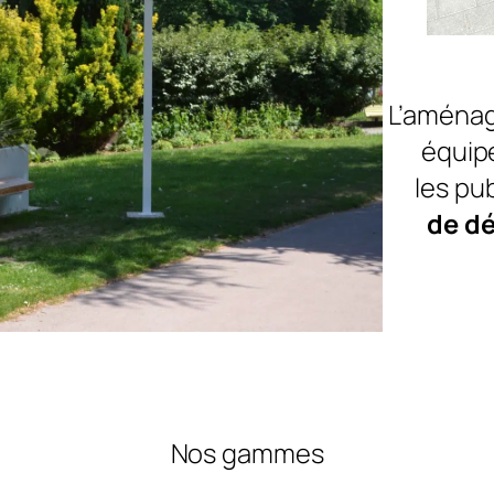
L’aménag
équip
les pub
de dé
Nos gammes