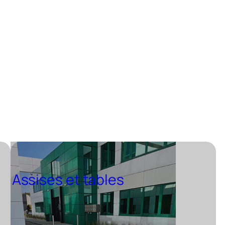
besoins
propose
es
Assises et tables