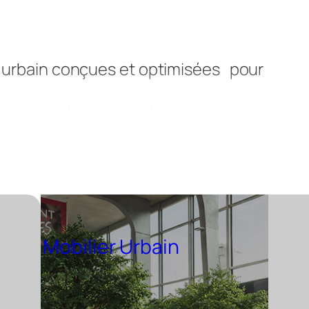
 urbain conçues et optimisées pour
nt extérieur est très vaste : il regroupe
s dans l’espace public pour répondre aux 
ien. Spécialiste du mobilier urbain, Atech 
matériaux durables, recyclables et en
t designers, afin d’améliorer durablement l
Mobilier Urbain