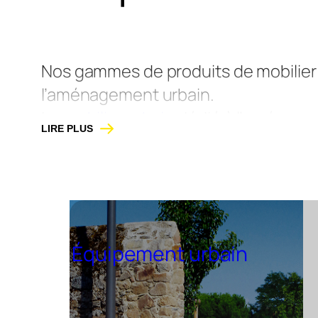
Nos gammes de produits de mobilier
l’aménagement urbain.
Le
mobilier urbain
dédié à l’aménageme
LIRE PLUS
l’ensemble des équipements installé
des usagers et améliorer leur quotid
une offre complète pensée avec des 
collaboration avec des architectes e
espaces publics.
Équipement urbain