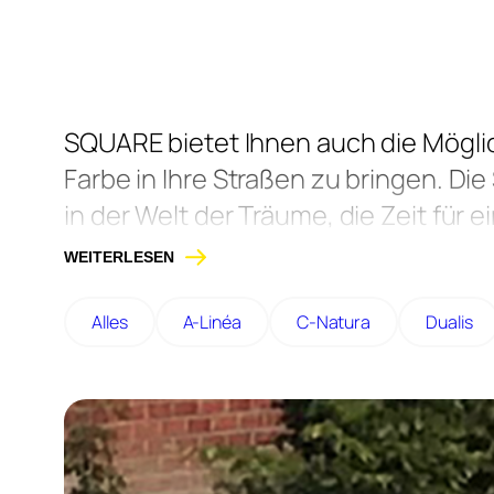
SQUARE bietet Ihnen auch die Mögli
Farbe in Ihre Straßen zu bringen. D
in der Welt der Träume, die Zeit f
öffentlichen Raum zu bieten, in de
WEITERLESEN
Alles
A-Linéa
C-Natura
Dualis