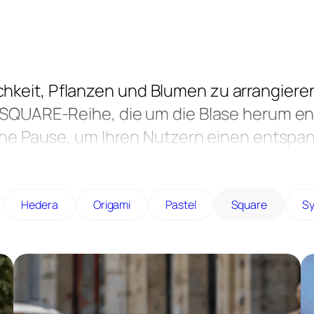
chkeit, Pflanzen und Blumen zu arrangier
ie SQUARE-Reihe, die um die Blase herum e
ür eine Pause, um Ihren Nutzern einen en
m sie angenehm leben können.
Hedera
Origami
Pastel
Square
Sy