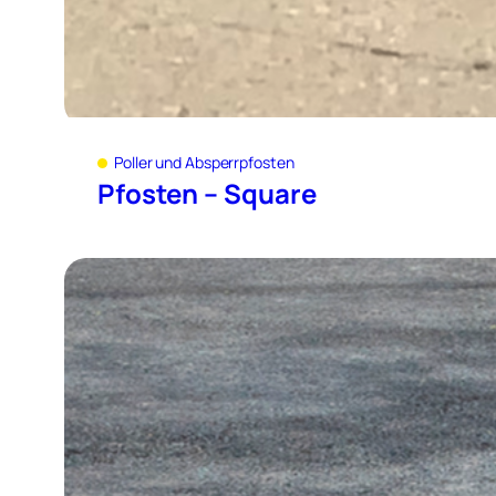
Poller und Absperrpfosten
Pfosten – Square