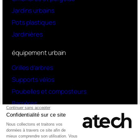
Jardins urbains
Pots plastiques
Jardinières
équipement urbain
Grilles d’arbres
Supports vélos
Poubelles et composteurs
Barrières
contact
Une question ? contactez-nous